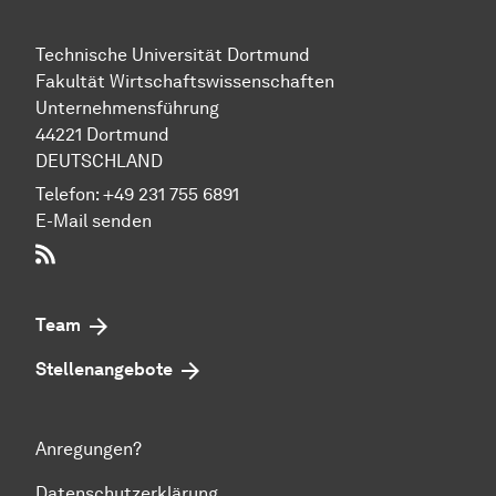
Technische Uni­ver­si­tät Dort­mund
Fakultät Wirtschafts­wissen­schaften
Unternehmensführung
44221 Dort­mund
DEUTSCHLAND
Telefon:
+49 231 755 6891
E-Mail senden
RSS-Feed
Team
Stellenangebote
Anregungen?
Datenschutzerklärung