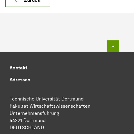
Zurück
Zum Seit
Kontakt
Adressen
Technische Uni­ver­si­tät Dort­mund
Fakultät Wirtschafts­wissen­schaften
Unternehmensführung
44221 Dort­mund
DEUTSCHLAND