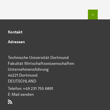
Zum Seit
Kontakt
Adressen
Technische Uni­ver­si­tät Dort­mund
Fakultät Wirtschafts­wissen­schaften
Unternehmensführung
44221 Dort­mund
DEUTSCHLAND
Telefon:
+49 231 755 6891
E-Mail senden
RSS-Feed