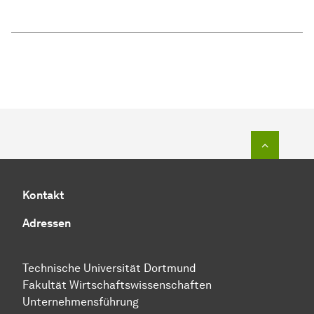
Zum Seit
Kontakt
Adressen
Technische Uni­ver­si­tät Dort­mund
Fakultät Wirtschafts­wissen­schaften
Unternehmensführung