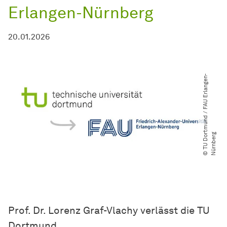
Erlangen-Nürnberg
20.01.2026
©
T
U
D
o
t
m
u
n
d
​
/​
F
A
U
E
r
l
a
n
g
e
n
-
N
ü
r
n
b
e
r
r
g
Prof. Dr. Lorenz Graf-Vlachy verlässt die TU
Dortmund