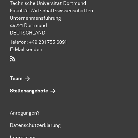
Technische Uni­ver­si­tät Dort­mund
Fakultät Wirtschafts­wissen­schaften
Unternehmensführung
44221 Dort­mund
DEUTSCHLAND
Telefon:
+49 231 755 6891
E-Mail senden
RSS-Feed
Team
Stellenangebote
Anregungen?
Datenschutzerklärung
Impressum