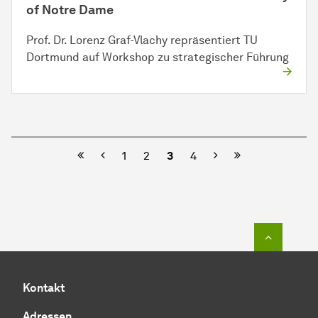
of Notre Dame
Prof. Dr. Lorenz Graf-Vlachy repräsentiert TU
Dortmund auf Workshop zu strategischer Führung
Vorherige
Nächste
1
2
3
4
Zum Seit
Kontakt
Adressen